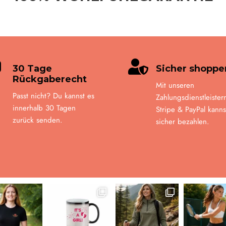


30 Tage
Sicher shoppe
Rückgaberecht
Mit unseren
Passt nicht? Du kannst es
Zahlungsdienstleister
innerhalb 30 Tagen
Stripe & PayPal kanns
zurück senden.
sicher bezahlen.