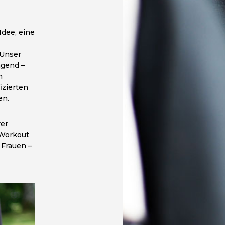
Idee, eine
 Unser
ngend –
m
izierten
en.
rer
 Workout
 Frauen –