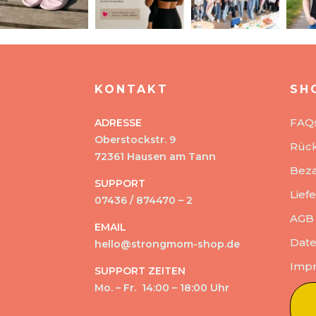
KONTAKT
SH
FAQ
ADRESSE
Oberstockstr. 9
Rüc
72361 Hausen am Tann
Beza
SUPPORT
Lief
07436 / 874470 – 2
AGB
EMAIL
Date
hello@strongmom-shop.de
Imp
SUPPORT ZEITEN
Mo. – Fr. 14:00 – 18:00 Uhr