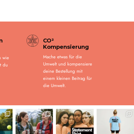
n
CO²
Kompensierung
Mache etwas für die
n wie
Umwelt und kompensiere
t du
deine Bestellung mit
einem kleinen Beitrag für
die Umwelt.