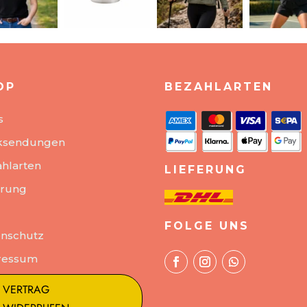
OP
BEZAHLARTEN
s
ksendungen
hlarten
LIEFERUNG
erung
FOLGE UNS
nschutz
ressum
VERTRAG