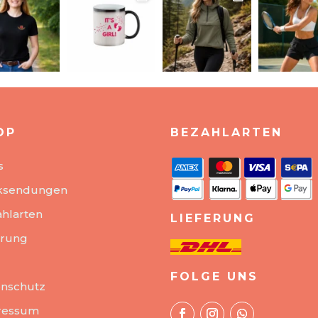
OP
BEZAHLARTEN
s
ksendungen
hlarten
LIEFERUNG
erung
FOLGE UNS
nschutz
ressum