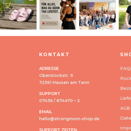
KONTAKT
SH
FAQ
ADRESSE
Oberstockstr. 9
Rüc
72361 Hausen am Tann
Beza
SUPPORT
Lief
07436 / 874470 – 2
AGB
EMAIL
Date
hello@strongmom-shop.de
Imp
SUPPORT ZEITEN