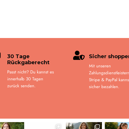


30 Tage
Sicher shoppe
Rückgaberecht
Mit unseren
Passt nicht? Du kannst es
Zahlungsdienstleister
innerhalb 30 Tagen
Stripe & PayPal kanns
zurück senden.
sicher bezahlen.