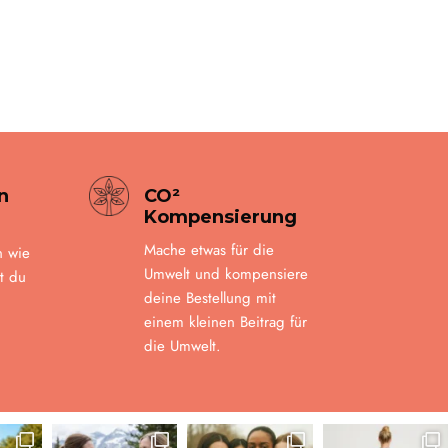
n
CO²
Kompensierung
Mache etwas für die
n wie
Umwelt und kompensiere
t du
deine Bestellung mit
einem kleinen Beitrag für
die Umwelt.