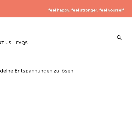
feel happy. feel stronger. feel yourself.
Search Button
Search
for:
T US
FAQS
 deine Entspannungen zu lösen.