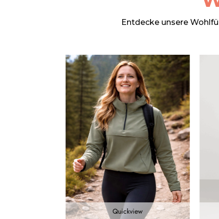
Entdecke unsere Wohlfühl
iew
Quickview