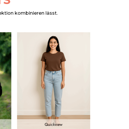
ektion kombinieren lässt.
Quickview
Qu