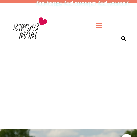
feel happy. feel stronger. feel yourself.
Search Button