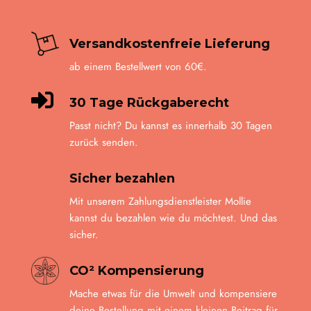
Produkt
gewähl
werden
Versandkostenfreie Lieferung
ab einem Bestellwert von 60€.

30 Tage Rückgaberecht
Passt nicht? Du kannst es innerhalb 30 Tagen
zurück senden.
Sicher bezahlen
Mit unserem Zahlungsdienstleister Mollie
kannst du bezahlen wie du möchtest. Und das
sicher.
CO² Kompensierung
Mache etwas für die Umwelt und kompensiere
deine Bestellung mit einem kleinen Beitrag für