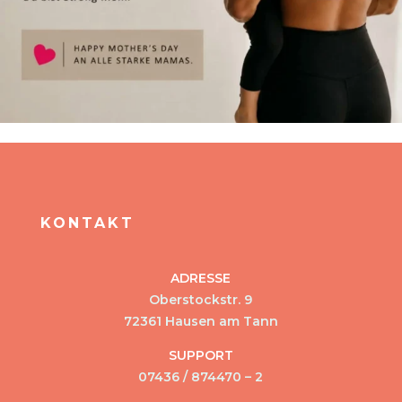
KONTAKT
ADRESSE
Oberstockstr. 9
72361 Hausen am Tann
SUPPORT
07436 / 874470 – 2