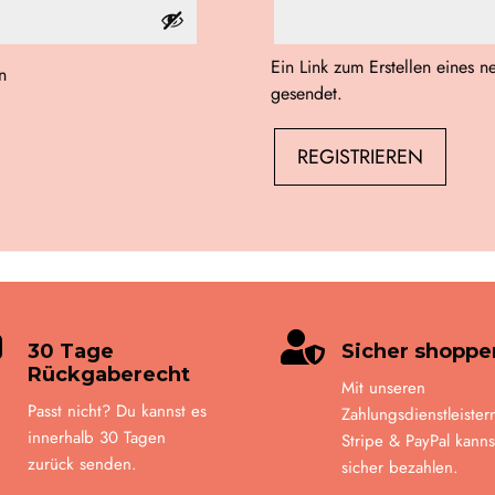
Ein Link zum Erstellen eines 
n
gesendet.
REGISTRIEREN


30 Tage
Sicher shoppe
Rückgaberecht
Mit unseren
Passt nicht? Du kannst es
Zahlungsdienstleister
innerhalb 30 Tagen
Stripe & PayPal kanns
zurück senden.
sicher bezahlen.