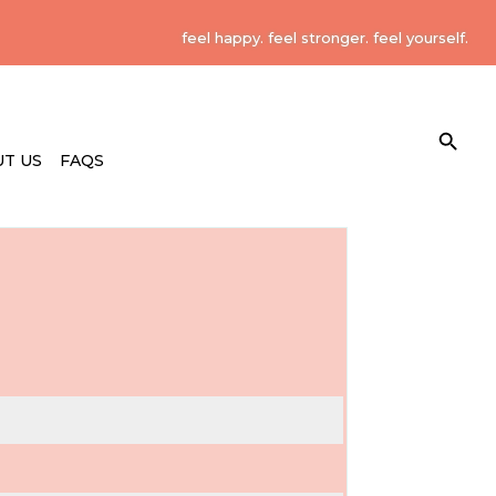
feel happy. feel stronger. feel yourself.
Search Button
Search
for:
T US
FAQS