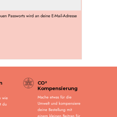
neuen Passworts wird an deine E-Mail-Adresse
n
CO²
Kompensierung
Mache etwas für die
n wie
Umwelt und kompensiere
t du
deine Bestellung mit
einem kleinen Beitrag für