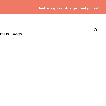
feel happy. feel stronger. feel yourself.
Search Button
Search
for:
T US
FAQS