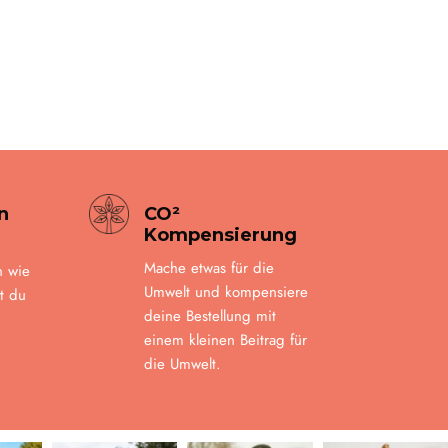
n
CO²
Kompensierung
Mache etwas für die
n wie
Umwelt und kompensiere
t du
deine Bestellung mit
einem kleinen Beitrag für
die Umwelt.