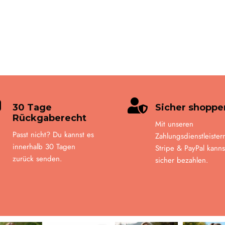


30 Tage
Sicher shoppe
Rückgaberecht
Mit unseren
Passt nicht? Du kannst es
Zahlungsdienstleister
innerhalb 30 Tagen
Stripe & PayPal kanns
zurück senden.
sicher bezahlen.