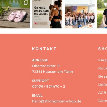
KONTAKT
SH
FAQ
ADRESSE
Oberstockstr. 9
Rüc
72361 Hausen am Tann
Beza
SUPPORT
Lief
07436 / 874470 – 2
AGB
EMAIL
Date
hello@strongmom-shop.de