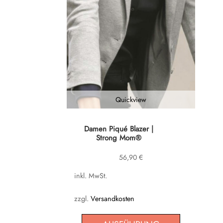
Quickview
Dieses
Damen Piqué Blazer |
Strong Mom®
Produkt
weist
56,90
€
mehrere
inkl. MwSt.
Varianten
auf.
zzgl.
Versandkosten
Die
Optionen