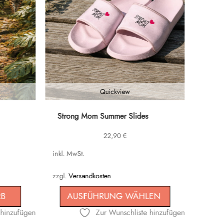
Quickview
Dieses
Strong Mom Summer Slides
Produkt
22,90
€
weist
mehrere
inkl. MwSt.
Varianten
auf.
zzgl.
Versandkosten
Die
RB
AUSFÜHRUNG WÄHLEN
Optionen
 hinzufügen
Zur Wunschliste hinzufügen
können