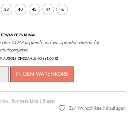
38
40
42
44
46
ETWAS FÜRS KLIMA!
 den CO²-Ausgleich und wir spenden diesen für
chutzprojekte.
O²-AUSGLEICHSZAHLUNG
(+
1,00
€
)
IN DEN WARENKORB
G
ries:
Business Line
|
Blazer
Zur Wunschliste hinzufügen