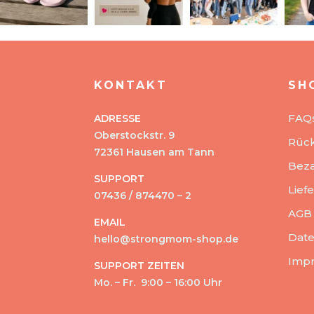
KONTAKT
SH
FAQ
ADRESSE
Oberstockstr. 9
Rüc
72361 Hausen am Tann
Beza
SUPPORT
Lief
07436 / 874470 – 2
AGB
EMAIL
Date
hello@strongmom-shop.de
Imp
SUPPORT ZEITEN
Mo. – Fr. 9:00 – 16:00 Uhr