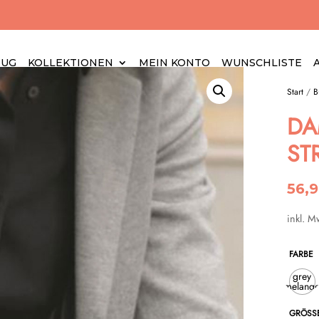
EUG
KOLLEKTIONEN
MEIN KONTO
WUNSCHLISTE
Start
/
B
DA
ST
56,
inkl. M
FARBE
grey
melang
GRÖSSE