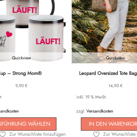
Quickview
Quickview
Cup – Strong Mom®
Leopard Oversized Tote Bag
9,90
€
14,90
€
t.
inkl. 19 % MwSt.
n
sandkosten
zzgl.
Versandkosten
SFÜHRUNG WÄHLEN
IN DEN WARENKO
n
Zur Wunschliste hinzufügen
Zur Wunschliste