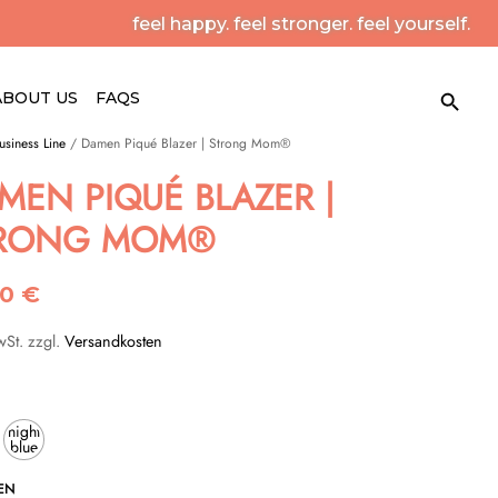
feel happy. feel stronger. feel yourself.
Search Button
Search
ABOUT US
FAQS
for:
usiness Line
/ Damen Piqué Blazer | Strong Mom®
MEN PIQUÉ BLAZER |
RONG MOM®
90
€
wSt.
zzgl.
Versandkosten
night
e
blue
N