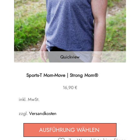
Quickview
Dieses
Sports-T Mom-Move | Strong Mom®
Produkt
16,90
€
weist
mehrere
inkl. MwSt.
Varianten
zzgl.
Versandkosten
auf.
Die
AUSFÜHRUNG WÄHLEN
Optionen
können