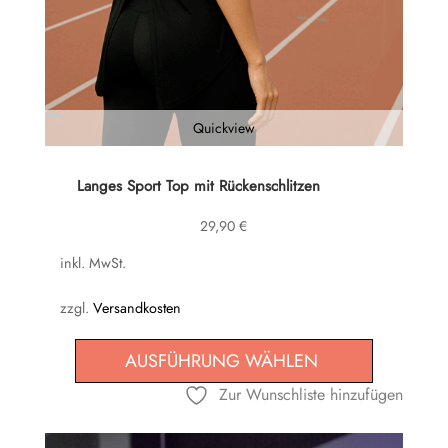
Quickview
Dieses
Langes Sport Top mit Rückenschlitzen
Produkt
29,90
€
weist
mehrere
inkl. MwSt.
Varianten
zzgl.
Versandkosten
auf.
Die
AUSFÜHRUNG WÄHLEN
Optionen
können
Zur Wunschliste hinzufügen
auf
der