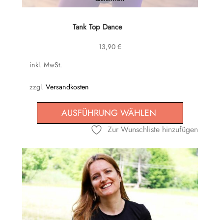
Dieses
Tank Top Dance
Produkt
13,90
€
weist
mehrere
inkl. MwSt.
Varianten
zzgl.
Versandkosten
auf.
Die
AUSFÜHRUNG WÄHLEN
Optionen
können
Zur Wunschliste hinzufügen
auf
der
Produktseite
gewählt
werden