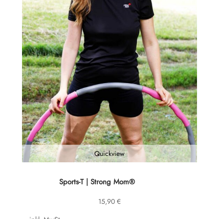
Quickview
Dieses
Sports-T | Strong Mom®
Produkt
15,90
€
weist
mehrere