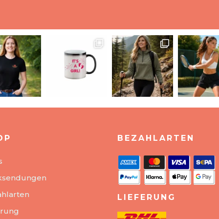
OP
BEZAHLARTEN
s
ksendungen
hlarten
LIEFERUNG
erung