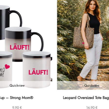
Quickview
Quickview
Cup – Strong Mom®
Leopard Oversized Tote Bag
9,90
€
14,90
€