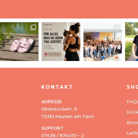
KONTAKT
SH
FAQ
ADRESSE
Oberstockstr. 9
Rüc
72361 Hausen am Tann
Beza
SUPPORT
Lief
07436 / 874470 – 2