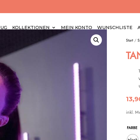
EUG
KOLLEKTIONEN
MEIN KONTO
WUNSCHLISTE
Start
/
S
TA
13,
inkl. M
FARBE
black