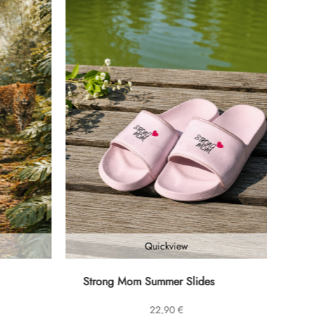
Quickview
Dieses
Strong Mom Summer Slides
Produkt
22,90
€
weist