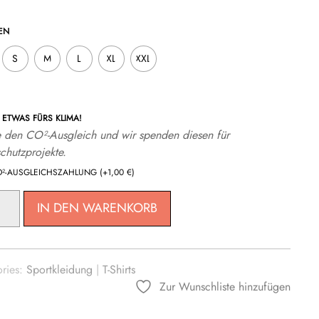
N
S
M
L
XL
XXL
ETWAS FÜRS KLIMA!
 den CO²-Ausgleich und wir spenden diesen für
chutzprojekte.
O²-AUSGLEICHSZAHLUNG
(+
1,00
€
)
IN DEN WARENKORB
ries:
Sportkleidung
|
T-Shirts
Zur Wunschliste hinzufügen