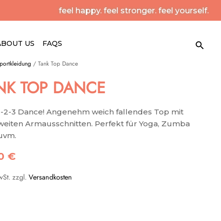
feel happy. feel stronger. feel yourself.
Search Button
Search
ABOUT US
FAQS
for:
portkleidung
/ Tank Top Dance
NK TOP DANCE
1-2-3 Dance! Angenehm weich fallendes Top mit
weiten Armausschnitten. Perfekt für Yoga, Zumba
uvm.
90
€
wSt.
zzgl.
Versandkosten