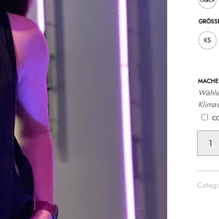
GRÖSSE
XS
MACHE 
Wähle
Klimas
C
TANK
TOP
DANCE
MENGE
Catego