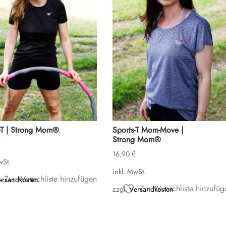
-T | Strong Mom®
Sports-T Mom-Move |
Strong Mom®
€
16,90
€
wSt.
inkl. MwSt.
Zur Wunschliste hinzufügen
ersandkosten
Zur Wunschliste hinzufüg
zzgl.
Versandkosten