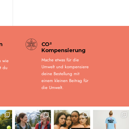
n
CO²
Kompensierung
Mache etwas für die
n wie
Umwelt und kompensiere
t du
deine Bestellung mit
einem kleinen Beitrag für
die Umwelt.