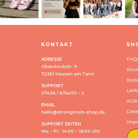
KONTAKT
SH
FAQ
ADRESSE
Oberstockstr. 9
Rüc
72361 Hausen am Tann
Beza
SUPPORT
Lief
07436 / 874470 – 2
AGB
EMAIL
Date
hello@strongmom-shop.de
Imp
SUPPORT ZEITEN
Mo. – Fr. 14:00 – 18:00 Uhr