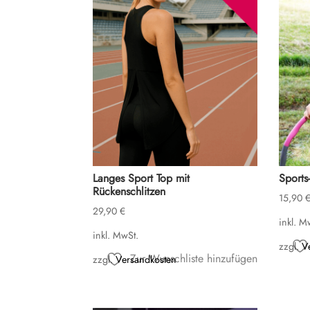
Langes Sport Top mit
Sports
Rückenschlitzen
15,90
29,90
€
inkl. M
inkl. MwSt.
zzgl.
V
Zur Wunschliste hinzufügen
zzgl.
Versandkosten