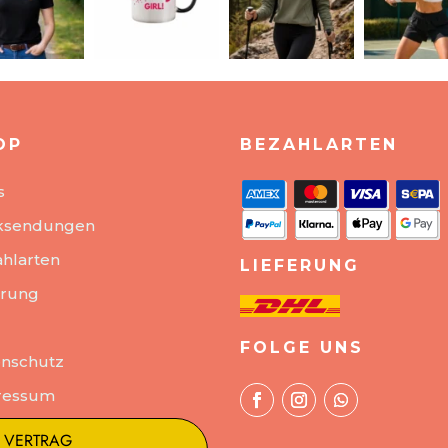
OP
BEZAHLARTEN
s
ksendungen
hlarten
LIEFERUNG
erung
FOLGE UNS
nschutz
ressum
VERTRAG