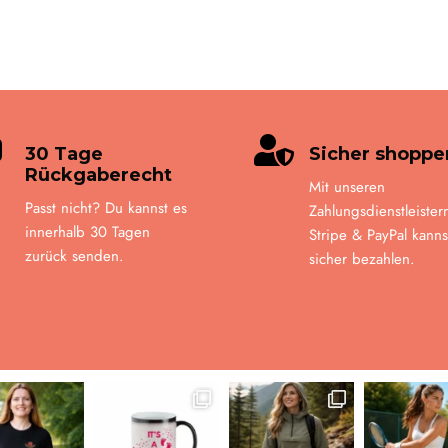


30 Tage
Sicher shoppe
Rückgaberecht
Mit unseren
Passt nicht? Du kannst es
Zahlungsdienstleister
innerhalb 30 Tagen
Stripe & PayPal kanns
zurück senden.
sicher bezahlen.