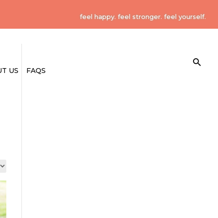
feel happy. feel stronger. feel yourself.
Search Button
Search
for:
T US
FAQS