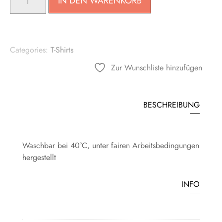
IN DEN WARENKORB
SPORT
TOP
MIT
RÜCKENSCHLITZEN
Categories:
T-Shirts
MENGE
Zur Wunschliste hinzufügen
BESCHREIBUNG
Waschbar bei 40°C, unter fairen Arbeitsbedingungen
hergestellt
INFO