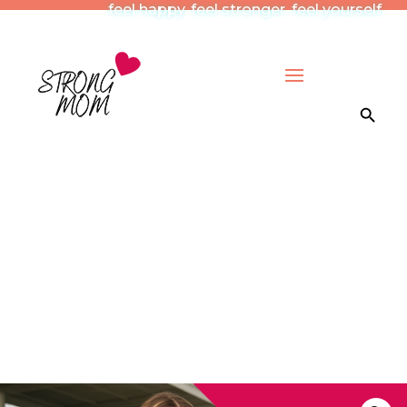
feel happy. feel stronger. feel yourself.
Search Button