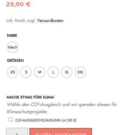
29,90
€
inkl. MwSt.
zzgl.
Versandkosten
FARBE
black
GRÖSSEN
XS
S
M
L
XL
XXL
MACHE ETWAS FÜRS KLIMA!
Wähle den CO²-Ausgleich und wir spenden diesen für
Klimaschutzprojekte.
CO²-AUSGLEICHSZAHLUNG
(+
1,00
€
)
LANGES