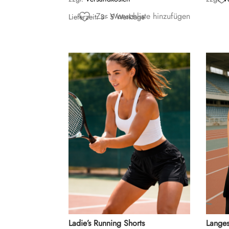
Zur Wunschliste hinzufügen
Lieferzeit:
3 - 5 Werktage
Ladie’s Running Shorts
Langes