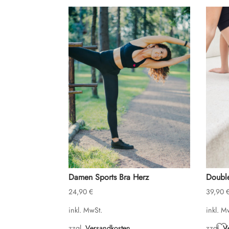
Damen Sports Bra Herz
Double
24,90
€
39,90
inkl. MwSt.
inkl. M
zzgl.
Versandkosten
zzgl.
V