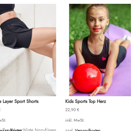
 Layer Sport Shorts
Kids Sports Top Herz
€
22,90
€
wSt.
inkl. MwSt.
Zur Wunschliste hinzufügen
ersandkosten
zzgl.
Versandkosten