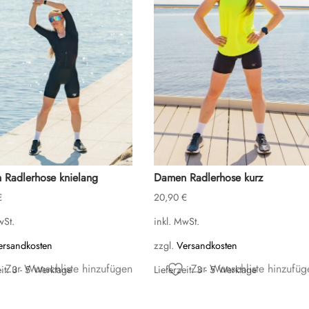
Radlerhose knielang
Damen Radlerhose kurz
€
20,90
€
wSt.
inkl. MwSt.
ersandkosten
zzgl.
Versandkosten
Zur Wunschliste hinzufügen
Zur Wunschliste hinzufüg
it:
3 - 5 Werktage
Lieferzeit:
3 - 5 Werktage