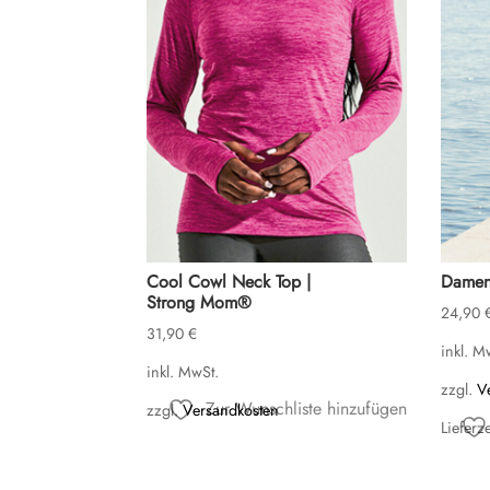
Cool Cowl Neck Top |
Damen 
Strong Mom®
24,90
31,90
€
inkl. M
inkl. MwSt.
zzgl.
V
Zur Wunschliste hinzufügen
zzgl.
Versandkosten
Lieferze