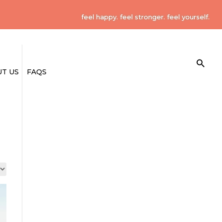
feel happy. feel stronger. feel yourself.
Search Button
Search
for:
T US
FAQS