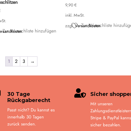
schlitzen
9,90
€
€
inkl. MwSt.
wSt.
Zur Wunschliste hinzufüg
zzgl.
Versandkosten
Zur Wunschliste hinzufügen
ersandkosten
1
2
3
→


30 Tage
Sicher shoppe
Rückgaberecht
Mit unseren
Passt nicht? Du kannst es
Zahlungsdienstleister
innerhalb 30 Tagen
Stripe & PayPal kanns
zurück senden.
sicher bezahlen.