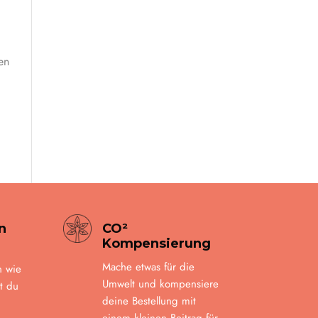
en
n
CO²
Kompensierung
Mache etwas für die
n wie
Umwelt und kompensiere
t du
deine Bestellung mit