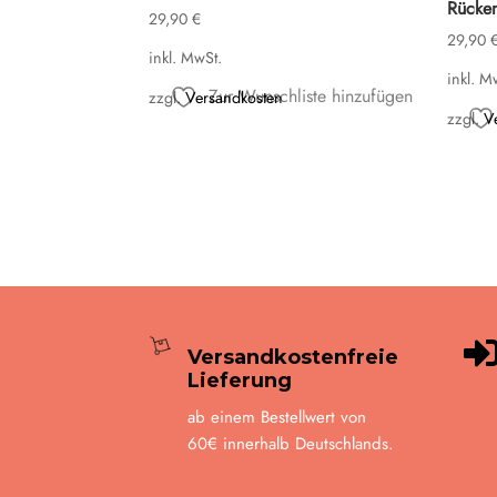
Rücken
29,90
€
29,90
inkl. MwSt.
inkl. M
Zur Wunschliste hinzufügen
zzgl.
Versandkosten
zzgl.
V
Versandkostenfreie
Lieferung
ab einem Bestellwert von
60€ innerhalb Deutschlands.