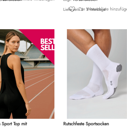
Zur Wunschliste hinzufüg
Lieferzeit:
3 - 5 Werktage
 Sport Top mit
Rutschfeste Sportsocken