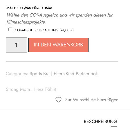
MACHE ETWAS FÜRS KLIMA!
Wähle den CO²-Ausgleich und wir spenden diesen für
Klimaschutzprojekte.
CO²-AUSGLEICHSZAHLUNG
(+
1,00
€
)
KIDS
IN DEN WARENKORB
SPORTS
TOP
HERZ
MENGE
Categories:
Sports Bra
|
Eltern-Kind Partnerlook
Strong Mom
·
Herz T-Shirt
Zur Wunschliste hinzufügen
BESCHREIBUNG