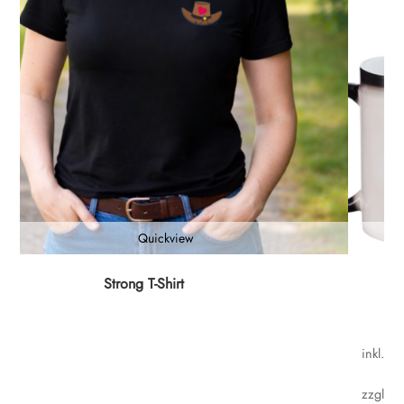
Quickview
Dieses
Strong T-Shirt
Produkt
weist
mehrere
inkl. MwS
Variante
auf.
zzgl.
Ver