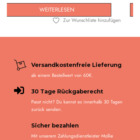
Die
WEITERLESEN
Optione
Zur Wunschliste hinzufügen
können
auf
der
Produkts
gewählt
werden
Versandkostenfreie Lieferung
ab einem Bestellwert von 60€.

30 Tage Rückgaberecht
Passt nicht? Du kannst es innerhalb 30 Tagen
zurück senden.
Sicher bezahlen
Mit unserem Zahlungsdienstleister Mollie