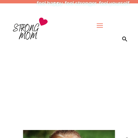
feel happy. feel stronger. feel yourself.
Search Button