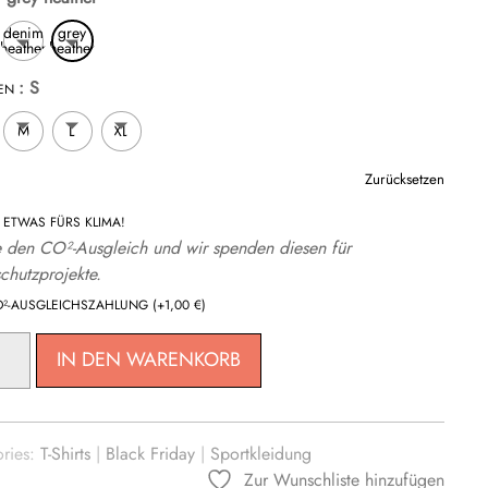
denim
grey
heather
heather
: S
N
M
L
XL
Zurücksetzen
ETWAS FÜRS KLIMA!
 den CO²-Ausgleich und wir spenden diesen für
chutzprojekte.
O²-AUSGLEICHSZAHLUNG
(+
1,00
€
)
IN DEN WARENKORB
ries:
T-Shirts
|
Black Friday
|
Sportkleidung
G
Zur Wunschliste hinzufügen