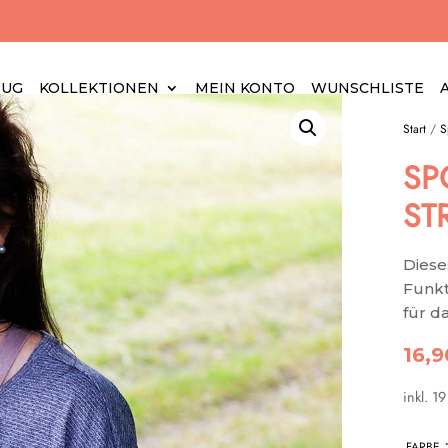
EUG
KOLLEKTIONEN
MEIN KONTO
WUNSCHLISTE
Start
/
S
SP
ST
Diese
Funkt
für d
16,
inkl. 1
FARBE