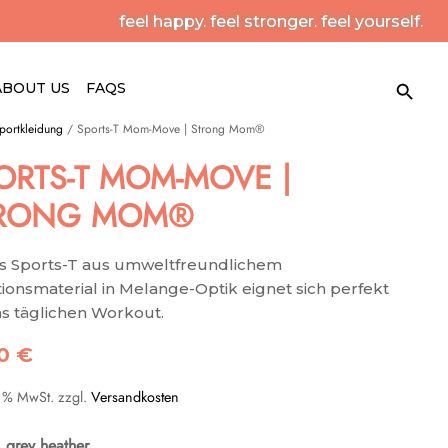
feel happy. feel stronger. feel yourself.
Search Button
Search
ABOUT US
FAQS
for:
portkleidung
/ Sports-T Mom-Move | Strong Mom®
ORTS-T MOM-MOVE |
RONG MOM®
s Sports-T aus umweltfreundlichem
ionsmaterial in Melange-Optik eignet sich perfekt
as täglichen Workout.
90
€
9 % MwSt.
zzgl.
Versandkosten
: grey heather