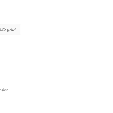
 125 g/m²
nsion