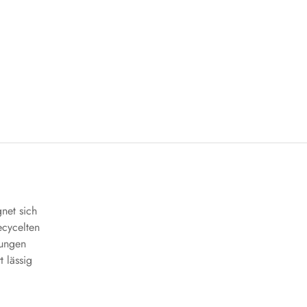
net sich
ecycelten
bungen
 lässig