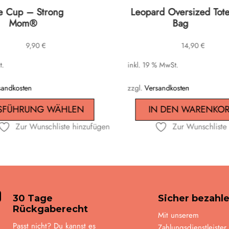
e Cup – Strong
Leopard Oversized Tot
Mom®
Bag
9,90
€
14,90
€
n
t.
inkl. 19 % MwSt.
sandkosten
zzgl.
Versandkosten
n
SFÜHRUNG WÄHLEN
IN DEN WARENKO
Zur Wunschliste hinzufügen
Zur Wunschliste
eite

30 Tage
Sicher bezahl
Rückgaberecht
Mit unserem
Passt nicht? Du kannst es
Zahlungsdienstleister