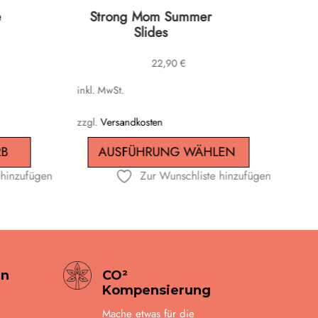
Dieses
e
Strong Mom Summer
Produkt
Slides
weist
22,90
€
mehrere
Varianten
inkl. MwSt.
auf.
Die
zzgl.
Versandkosten
Optionen
RB
AUSFÜHRUNG WÄHLEN
können
 hinzufügen
Zur Wunschliste hinzufügen
auf
der
Produktseite
gewählt
werden
en
CO²
Kompensierung
Mache etwas für die