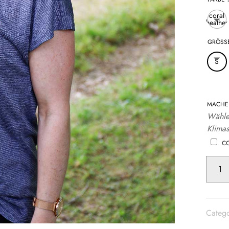
coral
heather
GRÖSSE
S
MACHE 
Wähle
Klimas
C
SPORTS-
T
MOM-
MOVE
|
Catego
STRON