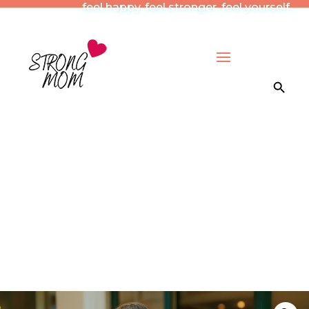
feel happy. feel stronger. feel yourself.
Search Button