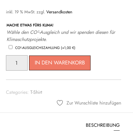
inkl. 19 % MwSt.
zzgl.
Versandkosten
MACHE ETWAS FÜRS KLIMA!
Wähle den CO²-Ausgleich und wir spenden diesen für
Klimaschutzprojekte.
CO²-AUSGLEICHSZAHLUNG
(+
1,00
€
)
SHIRT
IN DEN WARENKORB
MAMA
ICH
WILL
EIS!
Categories:
T-Shirt
MENGE
Zur Wunschliste hinzufügen
BESCHREIBUNG