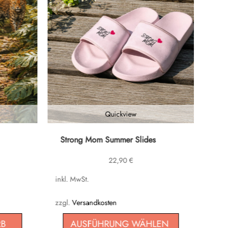
Quickview
Dieses
Strong Mom Summer Slides
Produkt
22,90
€
weist
mehrere
inkl. MwSt.
Varianten
auf.
zzgl.
Versandkosten
Die
RB
AUSFÜHRUNG WÄHLEN