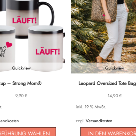
Quickview
Quickview
Cup – Strong Mom®
Leopard Oversized Tote Bag
9,90
€
14,90
€
t.
inkl. 19 % MwSt.
n
sandkosten
zzgl.
Versandkosten
SFÜHRUNG WÄHLEN
IN DEN WARENKO