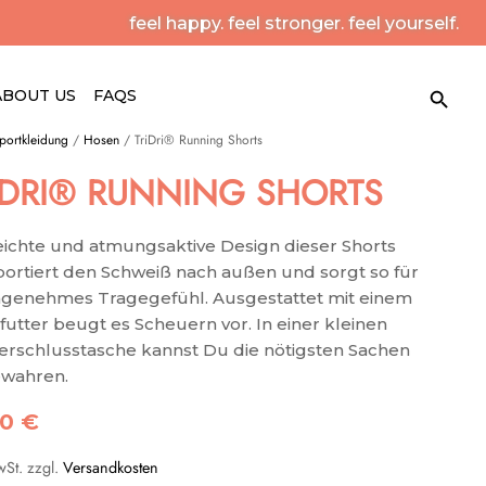
feel happy. feel stronger. feel yourself.
Search Button
Search
ABOUT US
FAQS
for:
portkleidung
/
Hosen
/ TriDri® Running Shorts
IDRI® RUNNING SHORTS
eichte und atmungsaktive Design dieser Shorts
portiert den Schweiß nach außen und sorgt so für
ngenehmes Tragegefühl. Ausgestattet mit einem
futter beugt es Scheuern vor. In einer kleinen
erschlusstasche kannst Du die nötigsten Sachen
wahren.
90
€
wSt.
zzgl.
Versandkosten