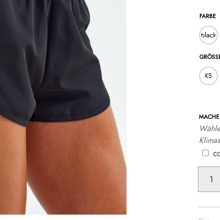
FARBE
black
GRÖSSE
XS
MACHE 
Wähle
Klimas
C
TRIDRI®
RUNNIN
SHORTS
MENGE