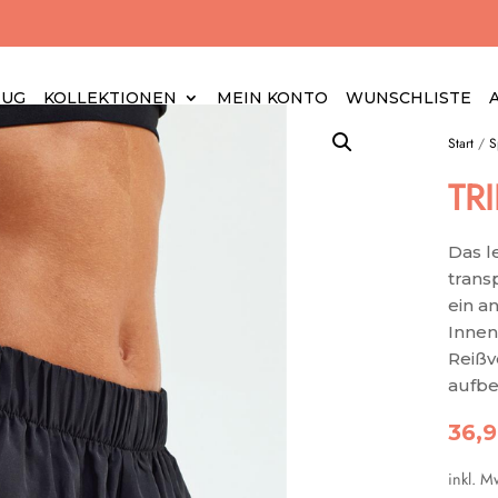
EUG
KOLLEKTIONEN
MEIN KONTO
WUNSCHLISTE
Start
/
S
TR
Das l
trans
ein a
Innen
Reißv
aufbe
36,
inkl. M