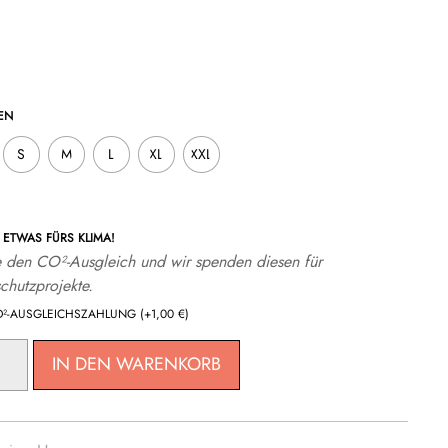
N
S
M
L
XL
XXL
ETWAS FÜRS KLIMA!
 den CO²-Ausgleich und wir spenden diesen für
chutzprojekte.
O²-AUSGLEICHSZAHLUNG
(+
1,00
€
)
IN DEN WARENKORB
G