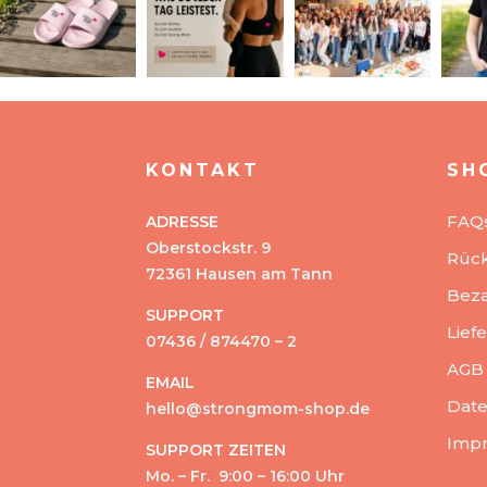
KONTAKT
SH
FAQ
ADRESSE
Oberstockstr. 9
Rüc
72361 Hausen am Tann
Beza
SUPPORT
Lief
07436 / 874470 – 2
AGB
EMAIL
Date
hello@strongmom-shop.de
Imp
SUPPORT ZEITEN
Mo. – Fr. 9:00 – 16:00 Uhr