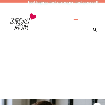
feel happy. feel stronger. feel yourself.
Search Button