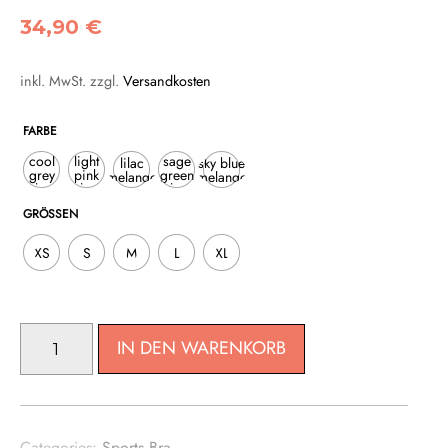
34,90
€
inkl. MwSt.
zzgl.
Versandkosten
FARBE
cool
light
sage
lilac
sky blue
grey
pink
green
melange
melange
melange
melange
melange
GRÖSSEN
XS
S
M
L
XL
SEAMLESS
IN DEN WARENKORB
SPORTS
BRA
MENGE
Categories:
Sports Bra