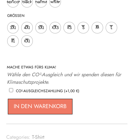
apricot
black
parma
white
GRÖSSEN
3XL
4XL
5XL
XXS
XS
S
M
L
XL
XXL
MACHE ETWAS FÜRS KLIMA!
Wähle den CO²-Ausgleich und wir spenden diesen für
Klimaschutzprojekte.
CO²-AUSGLEICHSZAHLUNG
(+
1,00
€
)
IN DEN WARENKORB
STATEMENT
SHIRT
MENGE
Categories:
T-Shirt