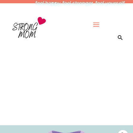
feel happy. feel stronger. feel yourself.
Search Button