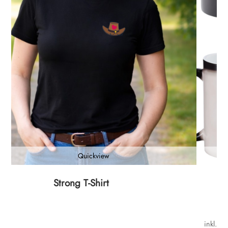
Quickview
Dieses
Strong T-Shirt
Produk
weist
mehrer
inkl. M