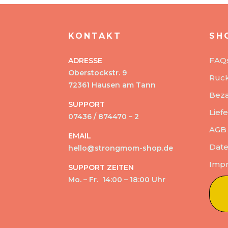
KONTAKT
SH
FAQ
ADRESSE
Oberstockstr. 9
Rüc
72361 Hausen am Tann
Beza
SUPPORT
Lief
07436 / 874470 – 2
AGB
EMAIL
Date
hello@strongmom-shop.de
Imp
SUPPORT ZEITEN
Mo. – Fr. 14:00 – 18:00 Uhr