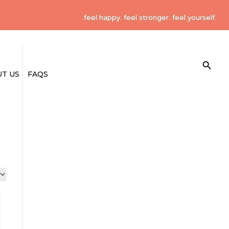
feel happy. feel stronger. feel yourself.
Search Button
Search
for:
T US
FAQS