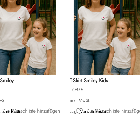
 Smiley
T-Shirt Smiley Kids
17,90
€
wSt.
inkl. MwSt.
Zur Wunschliste hinzufügen
Zur Wunschliste hinzufüg
ersandkosten
zzgl.
Versandkosten