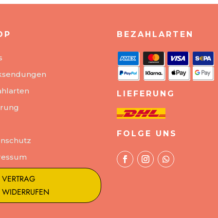
OP
BEZAHLARTEN
s
ksendungen
hlarten
LIEFERUNG
erung
FOLGE UNS
nschutz
ressum
VERTRAG
WIDERRUFEN