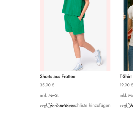
Shorts aus Frottee
T-Shirt
35,90
€
19,90
€
inkl. MwSt.
inkl. M
Zur Wunschliste hinzufügen
zzgl.
Versandkosten
zzgl.
V