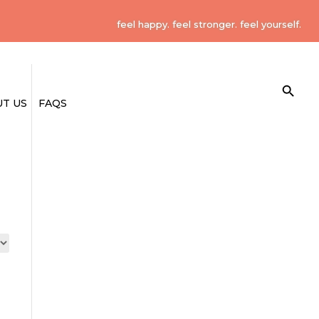
feel happy. feel stronger. feel yourself.
Search Button
Search
for:
T US
FAQS