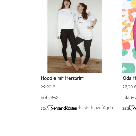
Hoodie mit Herzprint
Kids H
29,90
€
27,90
inkl. MwSt.
inkl. M
Zur Wunschliste hinzufügen
zzgl.
Versandkosten
zzgl.
V