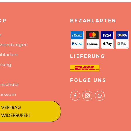
OP
BEZAHLARTEN
s
ksendungen
hlarten
LIEFERUNG
erung
FOLGE UNS
nschutz
ressum
VERTRAG
WIDERRUFEN