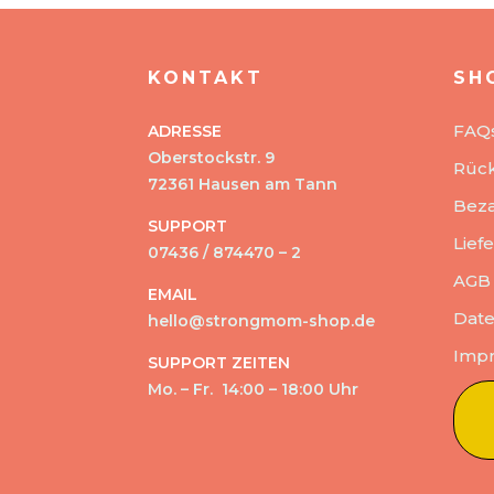
KONTAKT
SH
FAQ
ADRESSE
Oberstockstr. 9
Rüc
72361 Hausen am Tann
Beza
SUPPORT
Lief
07436 / 874470 – 2
AGB
EMAIL
Date
hello@strongmom-shop.de
Imp
SUPPORT ZEITEN
Mo. – Fr. 14:00 – 18:00 Uhr