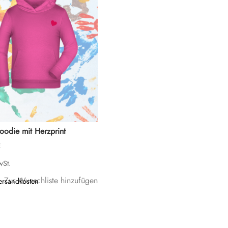
oodie mit Herzprint
€
wSt.
Zur Wunschliste hinzufügen
ersandkosten