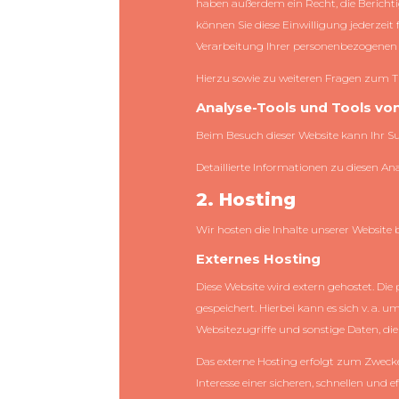
haben außerdem ein Recht, die Berichti
können Sie diese Einwilligung jederze
Verarbeitung Ihrer personenbezogenen 
Hierzu sowie zu weiteren Fragen zum T
Analyse-Tools und Tools von
Beim Besuch dieser Website kann Ihr S
Detaillierte Informationen zu diesen 
2. Hosting
Wir hosten die Inhalte unserer Website 
Externes Hosting
Diese Website wird extern gehostet. Die
gespeichert. Hierbei kann es sich v. 
Websitezugriffe und sonstige Daten, die
Das externe Hosting erfolgt zum Zwecke
Interesse einer sicheren, schnellen und e