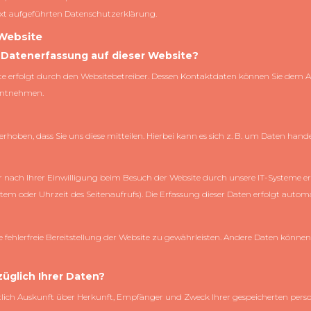
xt aufgeführten Datenschutzerklärung.
 Website
ie Datenerfassung auf dieser Website?
te erfolgt durch den Websitebetreiber. Dessen Kontaktdaten können Sie dem A
 entnehmen.
oben, dass Sie uns diese mitteilen. Hierbei kann es sich z. B. um Daten hande
ach Ihrer Einwilligung beim Besuch der Website durch unsere IT-Systeme erfa
stem oder Uhrzeit des Seitenaufrufs). Die Erfassung dieser Daten erfolgt automa
?
e fehlerfreie Bereitstellung der Website zu gewährleisten. Andere Daten können
üglich Ihrer Daten?
ltlich Auskunft über Herkunft, Empfänger und Zweck Ihrer gespeicherten per