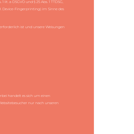
 1 lit. a DSGVO und § 25 Abs. 1 TTDSG,
. Device-Fingerprinting) im Sinne des
 erforderlich ist und unsere Weisungen
rbei handelt es sich um einen
 Websitebesucher nur nach unseren