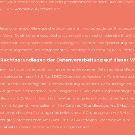
he oder juristische Person, die allein oder gemeinsam mit anderen über die Zwec
E-Mail-Adressen o. Ä.) entscheidet.
lärung keine speziellere Speicherdauer genannt wurde, verbleiben Ihre person
lt. Wenn Sie ein berechtigtes Löschersuchen geltend machen oder eine Einwil
, sofern wir keine anderen rechtlich zulässigen Gründe für die Speicherung I
ufbewahrungsfristen); im letztgenannten Fall erfolgt die Löschung nach Fortfall
 Rechtsgrundlagen der Datenverarbeitung auf dieser W
gewilligt haben, verarbeiten wir Ihre personenbezogenen Daten auf Grundlage von
tenkategorien nach Art. 9 Abs. 1 DSGVO verarbeitet werden. Im Falle einer ausd
 Drittstaaten erfolgt die Datenverarbeitung außerdem auf Grundlage von Art. 4
Zugriff auf Informationen in Ihr Endgerät (z. B. via Device-Fingerprinting) ein
age von § 25 Abs. 1 TTDSG. Die Einwilligung ist jederzeit widerrufbar. Sind Ih
 erforderlich, verarbeiten wir Ihre Daten auf Grundlage des Art. 6 Abs. 1 lit.
iner rechtlichen Verpflichtung erforderlich sind auf Grundlage von Art. 6 Abs. 1 
igten Interesses nach Art. 6 Abs. 1 lit. f DSGVO erfolgen. Über die jeweils im E
n Absätzen dieser Datenschutzerklärung informiert.