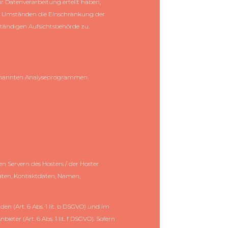
r Datenverarbeitung erteilt haben,
ten Umständen die Einschränkung der
ständigen Aufsichtsbehörde zu.
ogenannten Analyseprogrammen.
n Servern des Hosters / der Hoster
daten, Kontaktdaten, Namen,
n (Art. 6 Abs. 1 lit. b DSGVO) und im
ieter (Art. 6 Abs. 1 lit. f DSGVO). Sofern