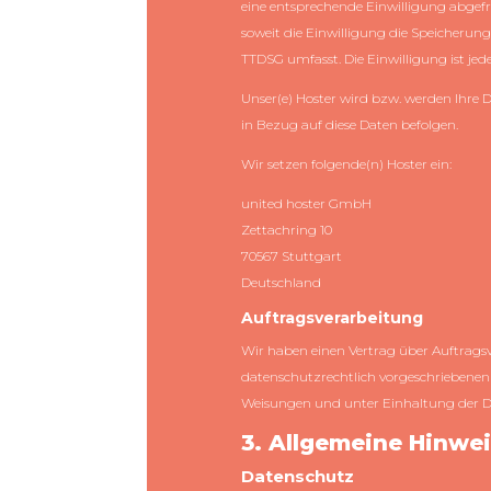
eine entsprechende Einwilligung abgefrag
soweit die Einwilligung die Speicherung
TTDSG umfasst. Die Einwilligung ist jede
Unser(e) Hoster wird bzw. werden Ihre D
in Bezug auf diese Daten befolgen.
Wir setzen folgende(n) Hoster ein:
united hoster GmbH
Zettachring 10
70567 Stuttgart
Deutschland
Auftragsverarbeitung
Wir haben einen Vertrag über Auftragsv
datenschutzrechtlich vorgeschriebenen 
Weisungen und unter Einhaltung der D
3. Allgemeine Hinwei
Datenschutz