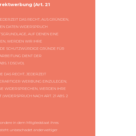
rektwerbung (Art. 21
JEDERZEIT DAS RECHT, AUS GRÜNDEN,
ENEN DATEN WIDERSPRUCH
HTSGRUNDLAGE, AUF DENEN EINE
EN, WERDEN WIR IHRE
ENDE SCHUTZWÜRDIGE GRÜNDE FÜR
RARBEITUNG DIENT DER
S. 1 DSGVO).
 DAS RECHT, JEDERZEIT
ERARTIGER WERBUNG EINZULEGEN;
 SIE WIDERSPRECHEN, WERDEN IHRE
IDERSPRUCH NACH ART. 21 ABS. 2
ondere in dem Mitgliedstaat ihres
esteht unbeschadet anderweitiger