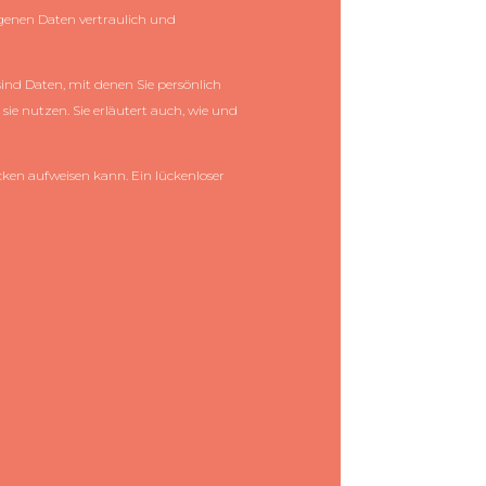
ogenen Daten vertraulich und
nd Daten, mit denen Sie persönlich
ie nutzen. Sie erläutert auch, wie und
cken aufweisen kann. Ein lückenloser