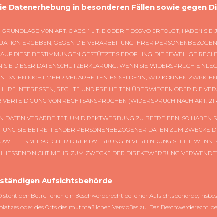
e Datenerhebung in besonderen Fällen sowie gegen Di
UNDLAGE VON ART. 6 ABS. 1 LIT. E ODER F DSGVO ERFOLGT, HABEN SIE 
SITUATION ERGEBEN, GEGEN DIE VERARBEITUNG IHRER PERSONENBEZOG
IN AUF DIESE BESTIMMUNGEN GESTÜTZTES PROFILING. DIE JEWEILIGE REC
 SIE DIESER DATENSCHUTZERKLÄRUNG. WENN SIE WIDERSPRUCH EINLEG
DATEN NICHT MEHR VERARBEITEN, ES SEI DENN, WIR KÖNNEN ZWING
E IHRE INTERESSEN, RECHTE UND FREIHEITEN ÜBERWIEGEN ODER DIE VE
ERTEIDIGUNG VON RECHTSANSPRÜCHEN (WIDERSPRUCH NACH ART. 21 AB
ATEN VERARBEITET, UM DIREKTWERBUNG ZU BETREIBEN, SO HABEN SIE
ITUNG SIE BETREFFENDER PERSONENBEZOGENER DATEN ZUM ZWECKE D
, SOWEIT ES MIT SOLCHER DIREKTWERBUNG IN VERBINDUNG STEHT. WENN
IESSEND NICHT MEHR ZUM ZWECKE DER DIREKTWERBUNG VERWENDET (W
uständigen Aufsichts­behörde
 steht den Betroffenen ein Beschwerderecht bei einer Aufsichtsbehörde, insbes
splatzes oder des Orts des mutmaßlichen Verstoßes zu. Das Beschwerderecht b