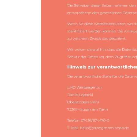
Die Betreiber dieser Seiten nehmen den
entsprechend den gesetzlichen Datensc
Wenn Sie diese Website benutzen, werd
identifiziert werden können. Die vorlie
zu welchem Zweck das geschieht.
Wir weisen darauf hin, dass die Datenü
Schutz der Daten vor dem Zugriff durch 
Hinweis zur verantwortlichen
Die verantwortliche Stelle für die Datenv
LMD Werbeagentur
Daniel Lopacki
Oberstockstraße 9
72361 Hausen am Tann
Telefon: 07436/874470-0
E-Mail: hello@strongmom-shop.de