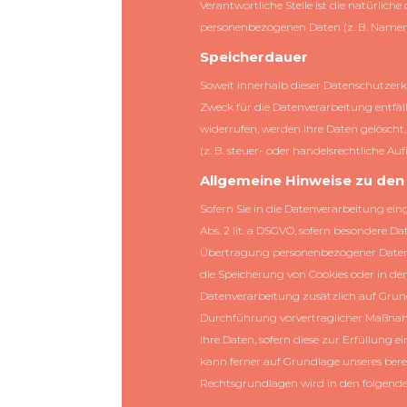
Verantwortliche Stelle ist die natürlic
personenbezogenen Daten (z. B. Namen, 
Speicherdauer
Soweit innerhalb dieser Datenschutzerk
Zweck für die Datenverarbeitung entfäl
widerrufen, werden Ihre Daten gelöscht
(z. B. steuer- oder handelsrechtliche A
Allgemeine Hinweise zu den
Sofern Sie in die Datenverarbeitung ein
Abs. 2 lit. a DSGVO, sofern besondere Da
Übertragung personenbezogener Daten in
die Speicherung von Cookies oder in den 
Datenverarbeitung zusätzlich auf Grundl
Durchführung vorvertraglicher Maßnahmen
Ihre Daten, sofern diese zur Erfüllung e
kann ferner auf Grundlage unseres berecht
Rechtsgrundlagen wird in den folgende