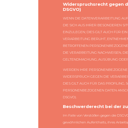
Widerspruchsrecht gegen di
DSGVO)
WENN DIE DATENVERARBEITUNG AUF GR
DIE SICH AUS IHRER BESONDEREN 
EINZULEGEN; DIES GILT AUCH FÜR E
VERARBEITUNG BERUHT, ENTNEHMEN
BETROFFENEN PERSONENBEZOGENEN 
DIE VERARBEITUNG NACHWEISEN, DI
GELTENDMACHUNG, AUSÜBUNG ODER V
WERDEN IHRE PERSONENBEZOGENEN D
WIDERSPRUCH GEGEN DIE VERARBE
DIES GILT AUCH FÜR DAS PROFILING
PERSONENBEZOGENEN DATEN ANSCHL
DSGVO).
Beschwerde­recht bei der z
Im Falle von Verstößen gegen die DSGVO
gewöhnlichen Aufenthalts, ihres Arbeit