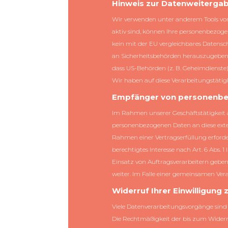
Hinweis zur Datenweitergabe
Wir verwenden unter anderem Tools von 
aktiv sind, können Ihre personenbezogen
kein mit der EU vergleichbares Datens
an Sicherheitsbehörden herauszugeben, 
dass US-Behörden (z. B. Geheimdienste
Wir haben auf diese Verarbeitungstätigk
Empfänger von personenb
Im Rahmen unserer Geschäftstätigkeit a
personenbezogenen Daten an diese exter
Rahmen einer Vertragserfüllung erforder
berechtigtes Interesse nach Art. 6 Abs.
Einsatz von Auftragsverarbeitern gebe
weiter. Im Falle einer gemeinsamen Ve
Widerruf Ihrer Einwilligung
Viele Datenverarbeitungsvorgänge sind n
Die Rechtmäßigkeit der bis zum Widerr