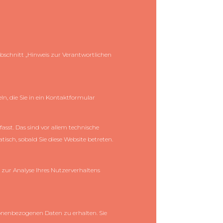
bschnitt „Hinweis zur Verantwortlichen
ln, die Sie in ein Kontaktformular
sst. Das sind vor allem technische
tisch, sobald Sie diese Website betreten.
 zur Analyse Ihres Nutzerverhaltens
sonenbezogenen Daten zu erhalten. Sie