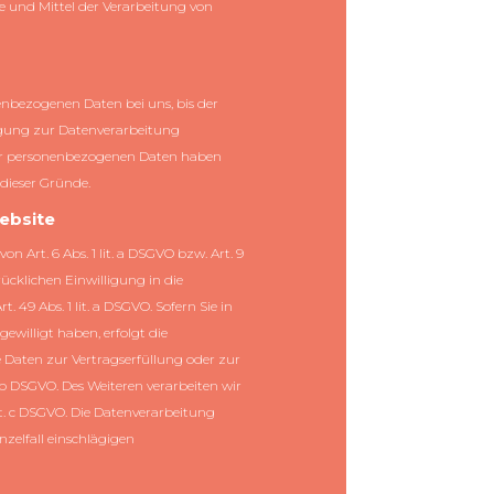
ke und Mittel der Verarbeitung von
enbezogenen Daten bei uns, bis der
ligung zur Datenverarbeitung
hrer personenbezogenen Daten haben
 dieser Gründe.
ebsite
 Art. 6 Abs. 1 lit. a DSGVO bzw. Art. 9
rücklichen Einwilligung in die
9 Abs. 1 lit. a DSGVO. Sofern Sie in
gewilligt haben, erfolgt die
re Daten zur Vertragserfüllung oder zur
 b DSGVO. Des Weiteren verarbeiten wir
lit. c DSGVO. Die Datenverarbeitung
inzelfall einschlägigen