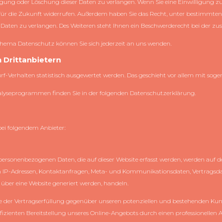
gung oder Löschung dieser Daten zu verlangen. Wenn Sie eine Einwilligung zu
it für die Zukunft widerrufen. Außerdem haben Sie das Recht, unter bestimm
Daten zu verlangen. Des Weiteren steht Ihnen ein Beschwerderecht bei der zu
hema Datenschutz können Sie sich jederzeit an uns wenden.
 Dritt­anbietern
urf-Verhalten statistisch ausgewertet werden. Das geschieht vor allem mit s
Analyseprogrammen finden Sie in der folgenden Datenschutzerklärung.
bei folgendem Anbieter:
 personenbezogenen Daten, die auf dieser Website erfasst werden, werden auf de
a. um IP-Adressen, Kontaktanfragen, Meta- und Kommunikationsdaten, Vertrags
 über eine Website generiert werden, handeln.
 der Vertragserfüllung gegenüber unseren potenziellen und bestehenden Kunde
ffizienten Bereitstellung unseres Online-Angebots durch einen professionellen Anb