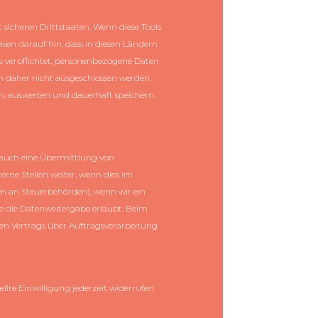
sicheren Drittstaaten. Wenn diese Tools
isen darauf hin, dass in diesen Ländern
u verpflichtet, personenbezogene Daten
nn daher nicht ausgeschlossen werden,
n, auswerten und dauerhaft speichern.
e auch eine Übermittlung von
rne Stellen weiter, wenn dies im
ten an Steuerbehörden), wenn wir ein
ge die Datenweitergabe erlaubt. Beim
en Vertrags über Auftragsverarbeitung
ilte Einwilligung jederzeit widerrufen.