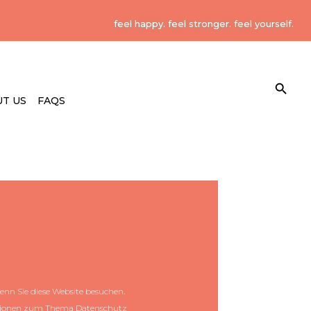
feel happy. feel stronger. feel yourself.
Search Button
Search
for:
T US
FAQS
z
enn Sie diese Website besuchen.
rmationen zum Thema Datenschutz