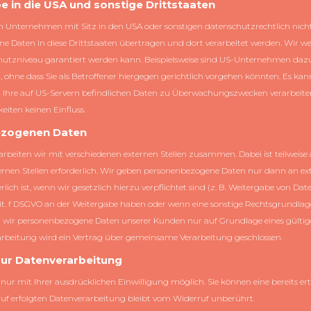
 in die USA und sonstige Drittstaaten
Unternehmen mit Sitz in den USA oder sonstigen datenschutzrechtlich nicht 
e Daten in diese Drittstaaten übertragen und dort verarbeitet werden. Wir we
chutzniveau garantiert werden kann. Beispielsweise sind US-Unternehmen daz
ohne dass Sie als Betroffener hiergegen gerichtlich vorgehen könnten. Es ka
) Ihre auf US-Servern befindlichen Daten zu Überwachungszwecken verarbeite
eiten keinen Einfluss.
ezogenen Daten
rbeiten wir mit verschiedenen externen Stellen zusammen. Dabei ist teilweis
nen Stellen erforderlich. Wir geben personenbezogene Daten nur dann an exte
lich ist, wenn wir gesetzlich hierzu verpflichtet sind (z. B. Weitergabe von Da
 1 lit. f DSGVO an der Weitergabe haben oder wenn eine sonstige Rechtsgrundla
n wir personenbezogene Daten unserer Kunden nur auf Grundlage eines gültig
rarbeitung wird ein Vertrag über gemeinsame Verarbeitung geschlossen.
 zur Datenverarbeitung
ur mit Ihrer ausdrücklichen Einwilligung möglich. Sie können eine bereits erte
uf erfolgten Datenverarbeitung bleibt vom Widerruf unberührt.