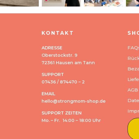
KONTAKT
SH
FAQ
ADRESSE
Oberstockstr. 9
Rüc
72361 Hausen am Tann
Beza
SUPPORT
Lief
07436 / 874470 – 2
AGB
EMAIL
Date
hello@strongmom-shop.de
Imp
SUPPORT ZEITEN
Mo. – Fr. 14:00 – 18:00 Uhr