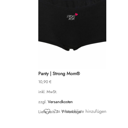
Panty | Strong Mom®
10,90
€
inkl. MwSt.
zzgl.
Versandkosten
Zur Wunschliste hinzufügen
Lieferzeit:
7 - 9 Werktage