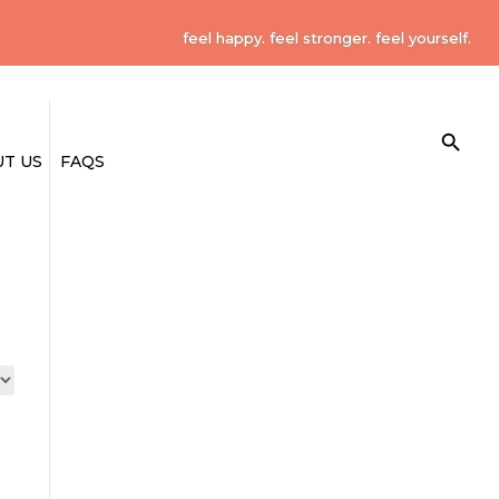
feel happy. feel stronger. feel yourself.
Search Button
Search
for:
T US
FAQS