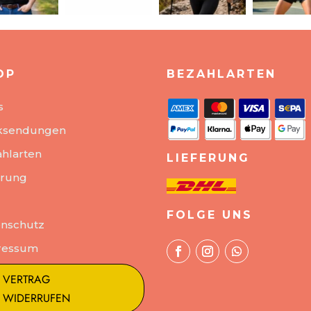
OP
BEZAHLARTEN
s
ksendungen
hlarten
LIEFERUNG
erung
FOLGE UNS
nschutz
ressum
VERTRAG
WIDERRUFEN