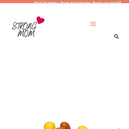
feel happy. feel stronger. feel yourself.
Search Button