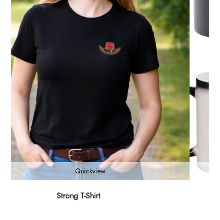
Quickview
Dieses
Strong T-Shirt
Produk
weist