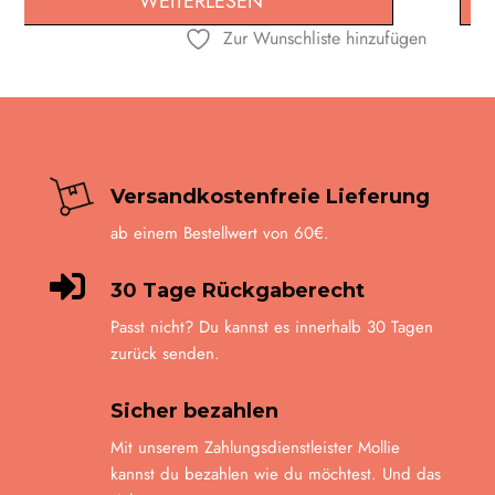
AUSFÜHRUNG WÄHLEN
Optionen
gen
Zur Wunschliste hinzufügen
können
auf
der
Produktseite
gewählt
werden
Versandkostenfreie Lieferung
ab einem Bestellwert von 60€.

30 Tage Rückgaberecht
Passt nicht? Du kannst es innerhalb 30 Tagen
zurück senden.
Sicher bezahlen
Mit unserem Zahlungsdienstleister Mollie
kannst du bezahlen wie du möchtest. Und das