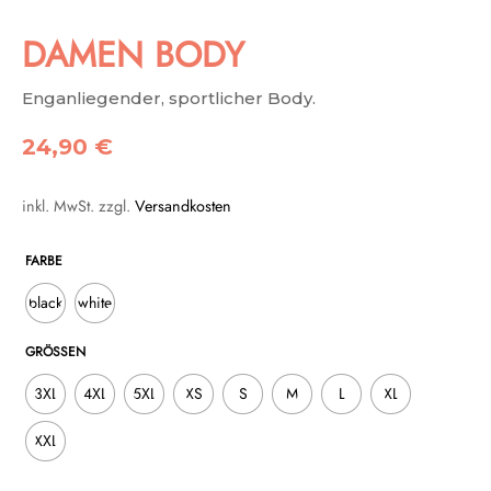
DAMEN BODY
Enganliegender, sportlicher Body.
24,90
€
inkl. MwSt.
zzgl.
Versandkosten
FARBE
black
white
GRÖSSEN
3XL
4XL
5XL
XS
S
M
L
XL
XXL