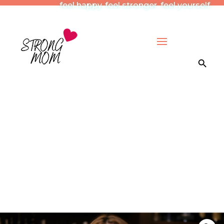
feel happy. feel stronger. feel yourself.
Search Button