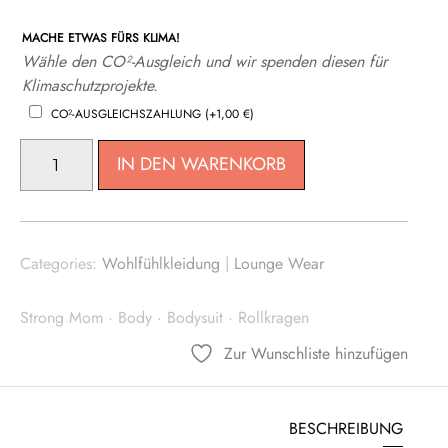
MACHE ETWAS FÜRS KLIMA!
Wähle den CO²-Ausgleich und wir spenden diesen für
Klimaschutzprojekte.
CO²-AUSGLEICHSZAHLUNG
(+
1,00
€
)
DAMEN
IN DEN WARENKORB
BODY
MENGE
Categories:
Wohlfühlkleidung
|
Lounge Wear
Strong Mom
·
Body
·
Bodysuit
·
Rollkragen
Zur Wunschliste hinzufügen
BESCHREIBUNG