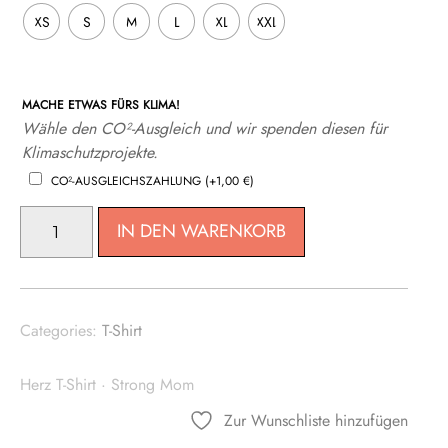
XS
S
M
L
XL
XXL
MACHE ETWAS FÜRS KLIMA!
Wähle den CO²-Ausgleich und wir spenden diesen für
Klimaschutzprojekte.
CO²-AUSGLEICHSZAHLUNG
(+
1,00
€
)
DAMEN
IN DEN WARENKORB
T-
SHIRT
HEART
MENGE
Categories:
T-Shirt
Herz T-Shirt
·
Strong Mom
Zur Wunschliste hinzufügen