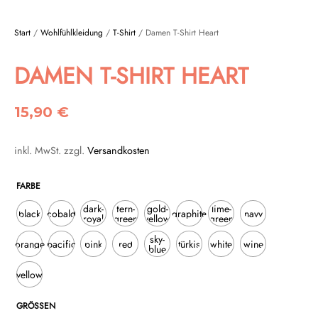
Start
/
Wohlfühlkleidung
/
T-Shirt
/ Damen T-Shirt Heart
DAMEN T-SHIRT HEART
15,90
€
inkl. MwSt.
zzgl.
Versandkosten
FARBE
dark-
fern-
gold-
lime-
black
cobald
graphite
navy
royal
green
yellow
green
sky-
orange
pacific
pink
red
türkis
white
wine
blue
yellow
GRÖSSEN