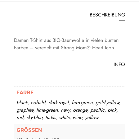
BESCHREIBUNG
Damen T-Shirt aus BIO-Baumwolle in vielen bunten
Farben – veredelt mit Strong Mom® Heart Icon
INFO
FARBE
black
,
cobald
,
dark-royal
,
fern-green
,
gold-yellow
,
graphite
,
lime-green
,
navy
,
orange
,
pacific
,
pink
,
red
,
sky-blue
,
türkis
,
white
,
wine
,
yellow
GRÖSSEN