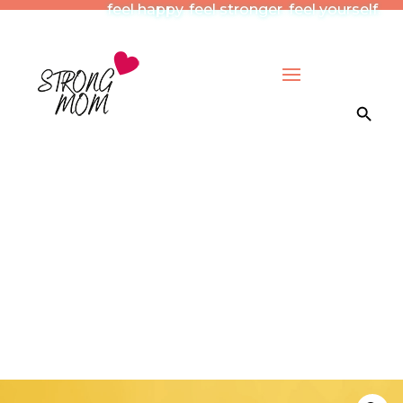
feel happy. feel stronger. feel yourself.
Search Button