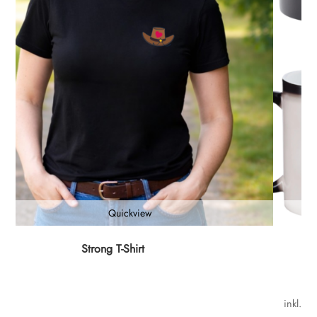
Quickview
Dieses
Strong T-Shirt
Produk
weist
mehrer
inkl. M