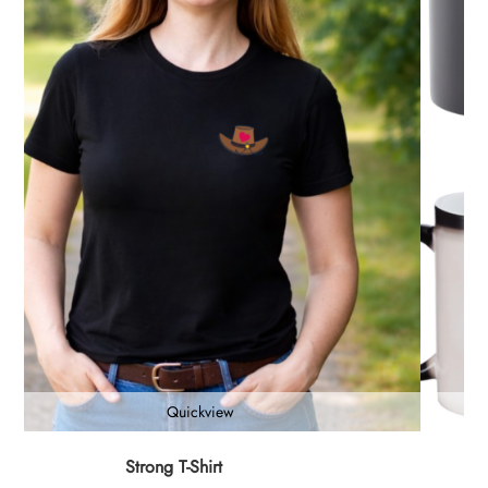
Quickview
Dieses
Strong T-Shirt
Vib