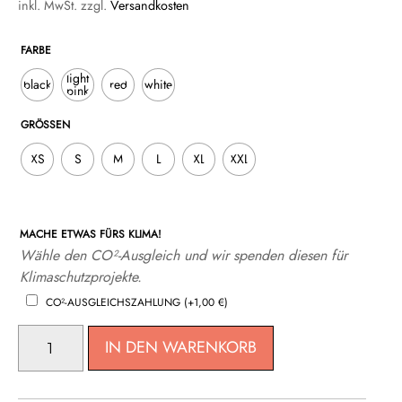
inkl. MwSt.
zzgl.
Versandkosten
FARBE
light
black
red
white
pink
GRÖSSEN
XS
S
M
L
XL
XXL
MACHE ETWAS FÜRS KLIMA!
Wähle den CO²-Ausgleich und wir spenden diesen für
Klimaschutzprojekte.
CO²-AUSGLEICHSZAHLUNG
(+
1,00
€
)
LADY-
IN DEN WARENKORB
FIT
PREMIUM
POLO