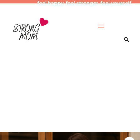
feel happy. feel stronger. feel yourself.
Search Button