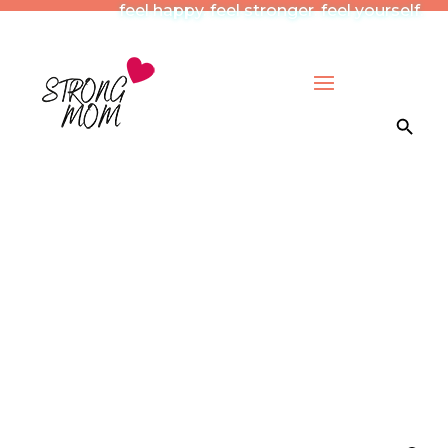
feel happy. feel stronger. feel yourself.
Search Button