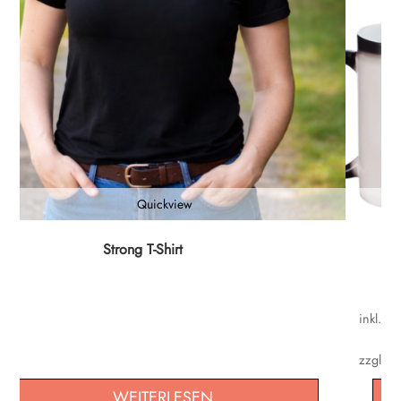
Quickview
Dieses
Strong T-Shirt
Produk
weist
mehrer
inkl. M
Varian
auf.
zzgl.
Ve
Die
WEITERLESEN