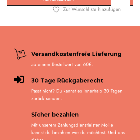
Option
Zur Wunschliste hinzufügen
können
auf
der
Produkt
gewähl
werde
Versandkostenfreie Lieferung
ab einem Bestellwert von 60€.

30 Tage Rückgaberecht
Passt nicht? Du kannst es innerhalb 30 Tagen
zurück senden.
Sicher bezahlen
Mit unserem Zahlungsdienstleister Mollie
kannst du bezahlen wie du möchtest. Und das
sicher.