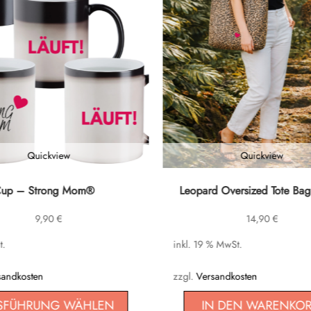
Quickview
Quickview
Cup – Strong Mom®
Leopard Oversized Tote Bag
9,90
€
14,90
€
t.
inkl. 19 % MwSt.
n
sandkosten
zzgl.
Versandkosten
SFÜHRUNG WÄHLEN
IN DEN WARENKO