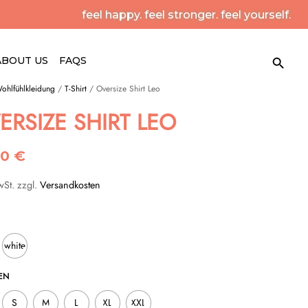
feel happy. feel stronger. feel yourself.
Search Button
Search
ABOUT US
FAQS
for:
ohlfühlkleidung
/
T-Shirt
/ Oversize Shirt Leo
ERSIZE SHIRT LEO
90
€
wSt.
zzgl.
Versandkosten
white
N
S
M
L
XL
XXL