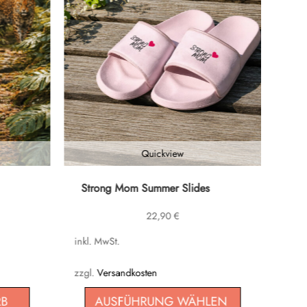
Quickview
Dieses
Strong Mom Summer Slides
Produkt
22,90
€
weist
mehrere
inkl. MwSt.
Varianten
auf.
zzgl.
Versandkosten
Die
RB
AUSFÜHRUNG WÄHLEN