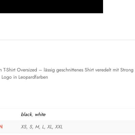
 T-Shirt Oversized – lässig geschnittenes Shirt veredelt mit Str
g Logo in Leopardfarben
black
,
white
XS, S, M, L, XL, XXL