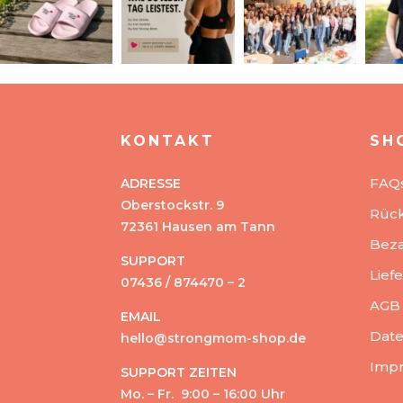
KONTAKT
SH
FAQ
ADRESSE
Oberstockstr. 9
Rüc
72361 Hausen am Tann
Beza
SUPPORT
Lief
07436 / 874470 – 2
AGB
EMAIL
Date
hello@strongmom-shop.de
Imp
SUPPORT ZEITEN
Mo. – Fr. 9:00 – 16:00 Uhr