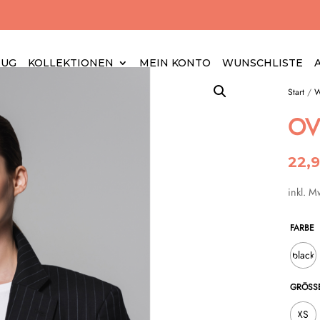
EUG
KOLLEKTIONEN
MEIN KONTO
WUNSCHLISTE
Start
/
W
OV
22,
inkl. M
FARBE
black
GRÖSSE
XS