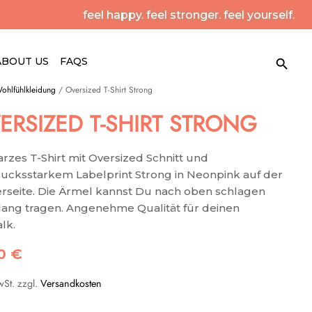
feel happy. feel stronger. feel yourself.
Search Button
Search
ABOUT US
FAQS
for:
ohlfühlkleidung
/ Oversized T-Shirt Strong
ERSIZED T-SHIRT STRONG
rzes T-Shirt mit Oversized Schnitt und
ucksstarkem Labelprint Strong in Neonpink auf der
rseite. Die Ärmel kannst Du nach oben schlagen
lang tragen. Angenehme Qualität für deinen
lk.
90
€
wSt.
zzgl.
Versandkosten