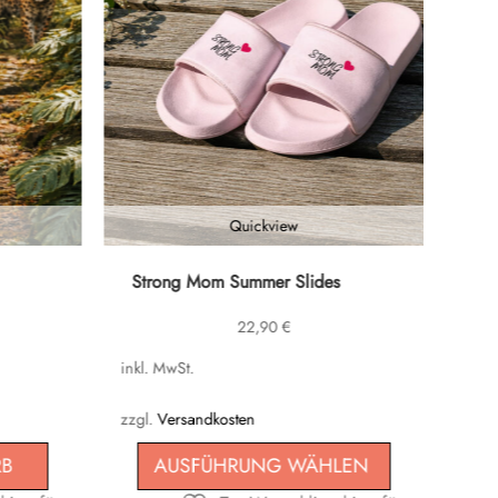
Quickview
Dieses
Strong Mom Summer Slides
Produkt
22,90
€
weist
mehrere
inkl. MwSt.
Varianten
auf.
zzgl.
Versandkosten
Die
RB
AUSFÜHRUNG WÄHLEN
Optionen