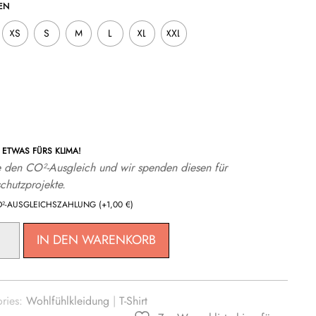
N
XS
S
M
L
XL
XXL
ETWAS FÜRS KLIMA!
 den CO²-Ausgleich und wir spenden diesen für
chutzprojekte.
O²-AUSGLEICHSZAHLUNG
(+
1,00
€
)
ZED
IN DEN WARENKORB
G
ries:
Wohlfühlkleidung
|
T-Shirt