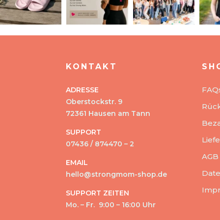
KONTAKT
SH
FAQ
ADRESSE
Oberstockstr. 9
Rüc
72361 Hausen am Tann
Beza
SUPPORT
Lief
07436 / 874470 – 2
AGB
EMAIL
Date
hello@strongmom-shop.de
Imp
SUPPORT ZEITEN
Mo. – Fr. 9:00 – 16:00 Uhr