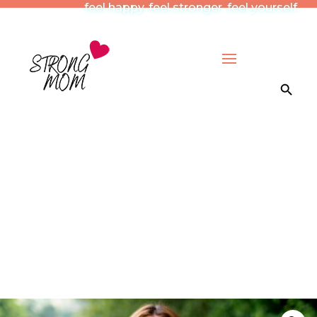
feel happy. feel stronger. feel yourself.
Search Button