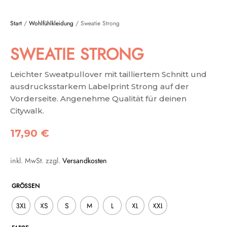
Start
/
Wohlfühlkleidung
/ Sweatie Strong
SWEATIE STRONG
Leichter Sweatpullover mit tailliertem Schnitt und
ausdrucksstarkem Labelprint Strong auf der
Vorderseite. Angenehme Qualität für deinen
Citywalk.
17,90
€
inkl. MwSt.
zzgl.
Versandkosten
GRÖSSEN
3XL
XS
S
M
L
XL
XXL