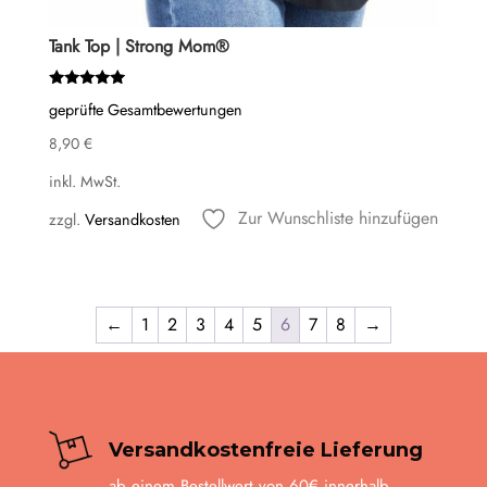
Tank Top | Strong Mom®
Bewertet
geprüfte Gesamtbewertungen
mit
5.00
8,90
€
von 5
inkl. MwSt.
Zur Wunschliste hinzufügen
zzgl.
Versandkosten
←
1
2
3
4
5
6
7
8
→
Versandkostenfreie Lieferung
ab einem Bestellwert von 60€ innerhalb