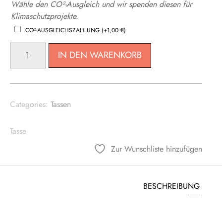
Wähle den CO²-Ausgleich und wir spenden diesen für
Klimaschutzprojekte.
CO²-AUSGLEICHSZAHLUNG
(+
1,00
€
)
EDELSTAHLTASSE
IN DEN WARENKORB
MIT
KARABINERHENKEL
UND
DECKEL
Categories:
Tassen
MENGE
Tasse
Zur Wunschliste hinzufügen
BESCHREIBUNG