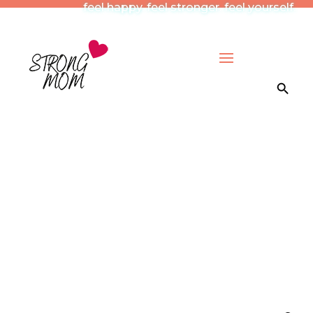
feel happy. feel stronger. feel yourself.
Search Button