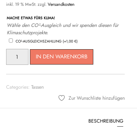
inkl. 19 % MwSt.
zzgl.
Versandkosten
MACHE ETWAS FÜRS KLIMA!
Wähle den CO²-Ausgleich und wir spenden diesen für
Klimaschutzprojekte.
CO²-AUSGLEICHSZAHLUNG
(+
1,00
€
)
TASSE
IN DEN WARENKORB
ICH
LIEBE
DICH
MENGE
Categories:
Tassen
Zur Wunschliste hinzufügen
BESCHREIBUNG