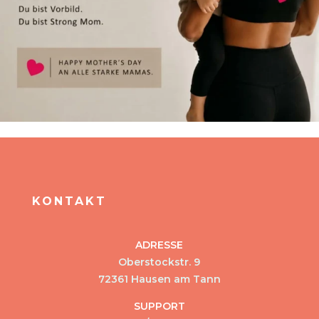
KONTAKT
ADRESSE
Oberstockstr. 9
72361 Hausen am Tann
SUPPORT