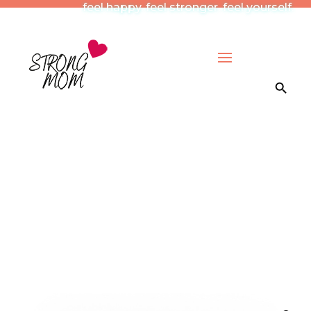
feel happy. feel stronger. feel yourself.
Search Button