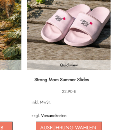
Quickview
Dieses
Strong Mom Summer Slides
Produkt
22,90
€
weist
mehrere
inkl. MwSt.
Varianten
auf.
zzgl.
Versandkosten
Die
RB
AUSFÜHRUNG WÄHLEN