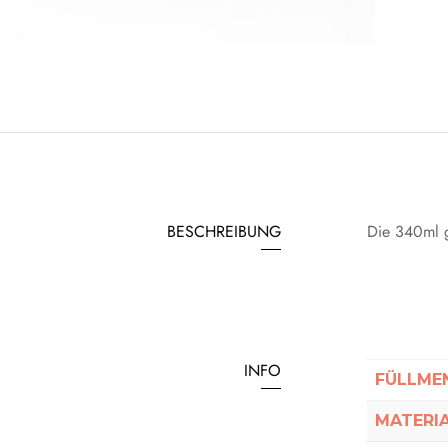
BESCHREIBUNG
Die 340ml g
INFO
FÜLLME
MATERI