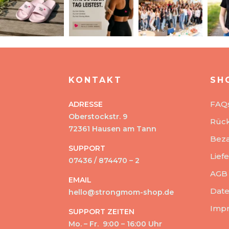
KONTAKT
SH
FAQ
ADRESSE
Oberstockstr. 9
Rüc
72361 Hausen am Tann
Beza
SUPPORT
Lief
07436 / 874470 – 2
AGB
EMAIL
Date
hello@strongmom-shop.de
Imp
SUPPORT ZEITEN
Mo. – Fr. 9:00 – 16:00 Uhr