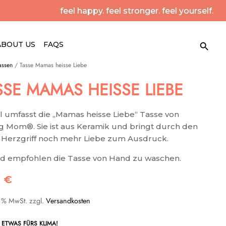
feel happy. feel stronger. feel yourself.
Search Button
Search
ABOUT US
FAQS
for:
assen
/ Tasse Mamas heisse Liebe
SSE MAMAS HEISSE LIEBE
 umfasst die „Mamas heisse Liebe“ Tasse von
g Mom®. Sie ist aus Keramik und bringt durch den
 Herzgriff noch mehr Liebe zum Ausdruck.
rd empfohlen die Tasse von Hand zu waschen.
0
€
9 % MwSt.
zzgl.
Versandkosten
ETWAS FÜRS KLIMA!