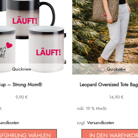
Quickview
Quickview
Cup – Strong Mom®
Leopard Oversized Tote Bag
9,90
€
14,90
€
t.
inkl. 19 % MwSt.
n
sandkosten
zzgl.
Versandkosten
SFÜHRUNG WÄHLEN
IN DEN WARENKO