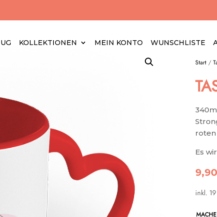
EUG
KOLLEKTIONEN
MEIN KONTO
WUNSCHLISTE
Start
/
T
TA
340ml
Stron
roten
Es wi
9,9
inkl. 1
MACHE 