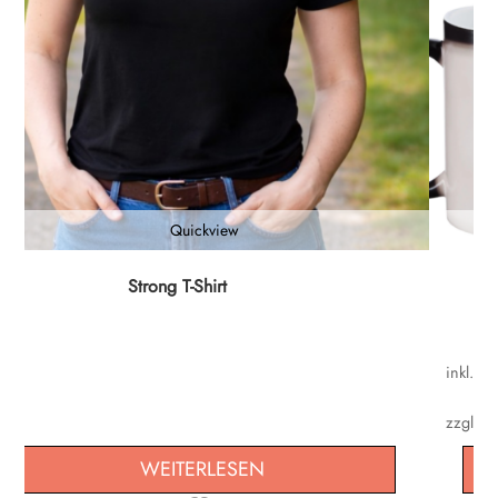
Quickview
Dieses
Strong T-Shirt
Produk
weist
mehrer
inkl. M
Varian
auf.
zzgl.
Ve
Die
WEITERLESEN
Option