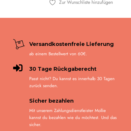
Zur Wunschliste hinzufügen
können
auf
der
Produkt
gewähl
werde
Versandkostenfreie Lieferung
ab einem Bestellwert von 60€.

30 Tage Rückgaberecht
Passt nicht? Du kannst es innerhalb 30 Tagen
zurück senden.
Sicher bezahlen
Mit unserem Zahlungsdienstleister Mollie
kannst du bezahlen wie du möchtest. Und das
sicher.