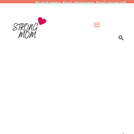
feel happy. feel stronger. feel yourself.
Search Button